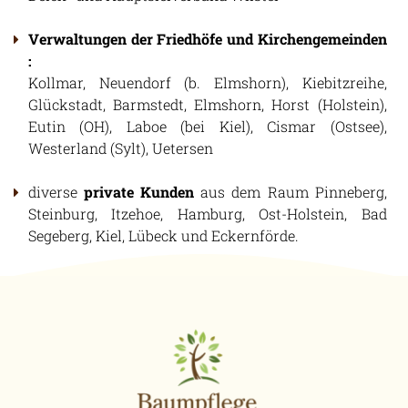
ARTENSCHUTZ / NATURSCHUTZ
Verwaltungen der Friedhöfe und Kirchengemeinden
BAUMFÄLLTERMINE
:
BEHÖRDENSERVICE
Kollmar, Neuendorf (b. Elmshorn), Kiebitzreihe,
DOWNLOAD / LINKS
Glückstadt, Barmstedt, Elmshorn, Horst (Holstein),
INFOS EICHENPROZESSIONSSPINNER
Eutin (OH), Laboe (bei Kiel), Cismar (Ostsee),
VERKEHRSSICHERUNGSPFLICHT
Westerland (Sylt), Uetersen
GALERIE
diverse
private Kunden
aus dem Raum Pinneberg,
Steinburg, Itzehoe, Hamburg, Ost-Holstein, Bad
Segeberg, Kiel, Lübeck und Eckernförde.
KONTAKT
JOBS