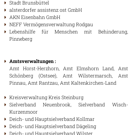
Stadt Brunsbüttel
LEISTUNGEN
alsterdorfer assistenz ost GmbH
BAUMKATASTER
AKN Eisenbahn GmbH
NEFF Vermögensverwaltung Rodgau
BAUMKONTROLLE / BAUMGUTACHTEN
Lebenshilfe für Menschen mit Behinderung,
BAUMPFLEGE / BAUMSCHNITT
Pinneberg
KRONENSICHERUNG
OBSTBAUMSCHNITT
BAUMFÄLLUNG
Amtsverwaltungen
:
SEILKLETTERTECHNIK
Amt Horst-Herzhorn, Amt Elmshorn Land, Amt
SCHREDDERARBEITEN
Schönberg (Ostsee), Amt Wilstermarsch, Amt
WURZEL- & STUBBENFRÄSE
Pinnau, Amt Rantzau, Amt Kaltenkirchen-Land
ÜBER UNS
Kreisverwaltung Kreis Steinburg
Sielverband Neuenbrook, Sielverband Wisch-
REFERENZEN
Kurzenmoor
Deich- und Hauptsielverband Kollmar
Deich- und Hauptsielverband Dägeling
INFOS
Deich- und Hauptsielverband Wilster