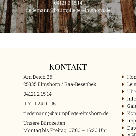
04121 2 15 14
tiedemann@baumpflege-elmshorn.de
Kontakt
Am Deich 26
Ho
25335
Elmshorn / Raa-Besenbek
Lei
Übe
04121 2 15 14
Inf
0171 1 24 01 05
Gal
tiedemann@baumpflege-elmshorn.de
Kon
Imp
Unsere Bürozeiten
Dat
Montag bis Freitag: 07:00 – 16:30 Uhr
AG