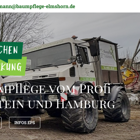
emann@baumpflege-elmshorn.de
pflege vom Profi
tein und Hamburg
INFOS EPS