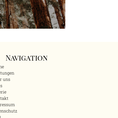
Navigation
me
stungen
r uns
os
erie
takt
ressum
enschutz
B