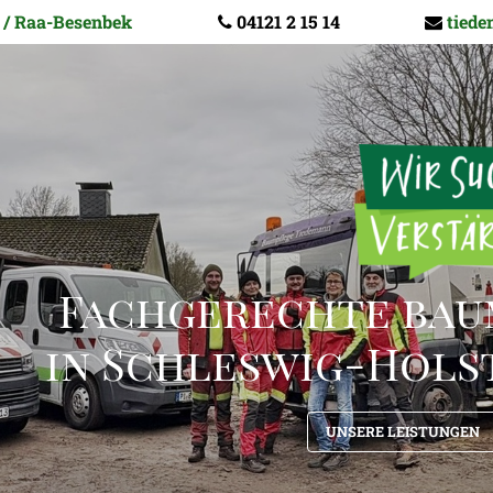
 / Raa-Besenbek
04121 2 15 14
tied
Fachgerechte baum
in Schleswig-Hols
UNSERE LEISTUNGEN